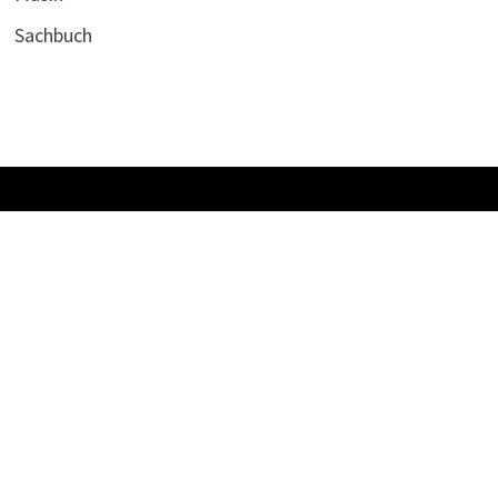
Sachbuch