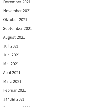
Dezember 2021
November 2021
Oktober 2021
September 2021
August 2021
Juli 2021
Juni 2021
Mai 2021
April 2021
März 2021
Februar 2021
Januar 2021