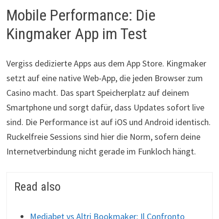
Mobile Performance: Die
Kingmaker App im Test
Vergiss dedizierte Apps aus dem App Store. Kingmaker
setzt auf eine native Web-App, die jeden Browser zum
Casino macht. Das spart Speicherplatz auf deinem
Smartphone und sorgt dafür, dass Updates sofort live
sind. Die Performance ist auf iOS und Android identisch.
Ruckelfreie Sessions sind hier die Norm, sofern deine
Internetverbindung nicht gerade im Funkloch hängt.
Read also
Mediabet vs Altri Bookmaker: Il Confronto