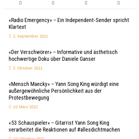
«Radio Emergency» – Ein Independent-Sender spricht
Klartext
2. September 2021
«Der Verschwörer» – Informative und ästhetisch
hochwertige Doku über Daniele Ganser
5. Oktober 2021
«Mensch Maecky» – Yann Song King würdigt eine
außergewöhnliche Persönlichkeit aus der
Protestbewegung
10. März 2022
«53 Schauspieler» – Gitarrist Yann Song King
verarbeitet die Reaktionen auf #allesdichtmachen
10. Oktober 2021