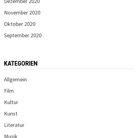
Dezember 2020
November 2020
Oktober 2020
September 2020
KATEGORIEN
Allgemein
Film
Kultur
Kunst
Literatur
Musik