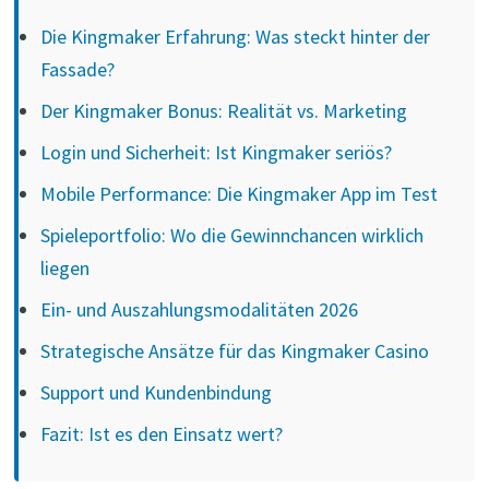
Die Kingmaker Erfahrung: Was steckt hinter der
Fassade?
Der Kingmaker Bonus: Realität vs. Marketing
Login und Sicherheit: Ist Kingmaker seriös?
Mobile Performance: Die Kingmaker App im Test
Spieleportfolio: Wo die Gewinnchancen wirklich
liegen
Ein- und Auszahlungsmodalitäten 2026
Strategische Ansätze für das Kingmaker Casino
Support und Kundenbindung
Fazit: Ist es den Einsatz wert?