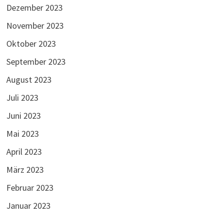
Dezember 2023
November 2023
Oktober 2023
September 2023
August 2023
Juli 2023
Juni 2023
Mai 2023
April 2023
März 2023
Februar 2023
Januar 2023